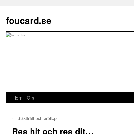
Hoppa
till
foucard.se
innehåll
Hem
Om
←
Släktträff och bröllop!
Res hit och res dit…