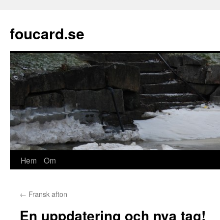
Hoppa
till
foucard.se
innehåll
Hem
Om
←
Fransk afton
En uppdatering och nya tag!