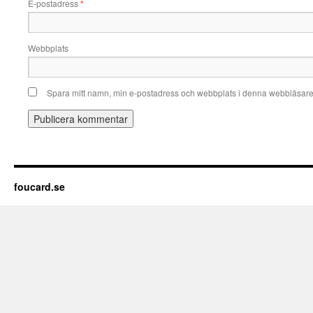
E-postadress
*
Webbplats
Spara mitt namn, min e-postadress och webbplats i denna webbläsare t
foucard.se