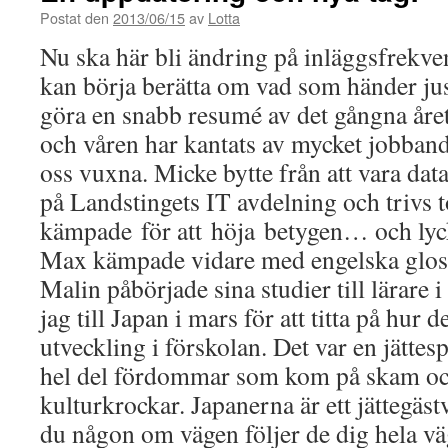
Postat den
2013/06/15
av
Lotta
Nu ska här bli ändring på inläggsfrekv
kan börja berätta om vad som händer jus
göra en snabb resumé av det gångna året
och våren har kantats av mycket jobban
oss vuxna. Micke bytte från att vara data 
på Landstingets IT avdelning och trivs
kämpade för att höja betygen… och lyc
Max kämpade vidare med engelska gloso
Malin påbörjade sina studier till lärare 
jag till Japan i mars för att titta på hur 
utveckling i förskolan. Det var en jätte
hel del fördommar som kom på skam och
kulturkrockar. Japanerna är ett jättegäst
du någon om vägen följer de dig hela väg